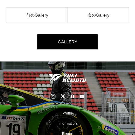
前のGallery
次のGallery
GALLERY
Profile
Information
Report