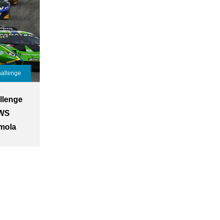
allenge
llenge
AWS
mola