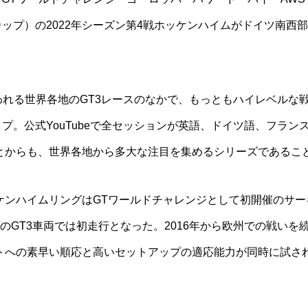
カップ）の2022年シーズン第4戦ホッケンハイムがドイツ南西
競われる世界各地のGT3レースのなかで、もっともハイレベルな
ップ。公式YouTubeで全セッションが英語、ドイツ語、フラン
とからも、世界各地から多大な注目を集めるシリーズであるこ
ハイムリングはGTワールドチャレンジとして初開催のサーキット
しても現在のGT3車両では初走行となった。2016年から欧州での戦
トへの素早い順応と高いセットアップの適応能力が同時に試さ