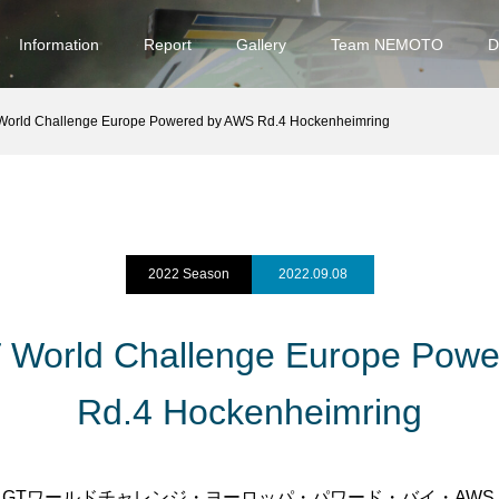
Information
Report
Gallery
Team NEMOTO
D
World Challenge Europe Powered by AWS Rd.4 Hockenheimring
2022 Season
2022.09.08
 World Challenge Europe Pow
Rd.4 Hockenheimring
・GTワールドチャレンジ・ヨーロッパ・パワード・バイ・AW