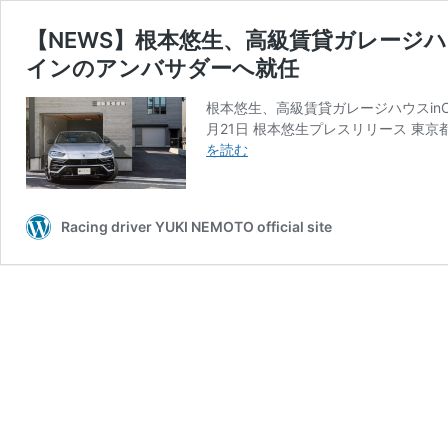
【NEWS】根本悠生、高級賃貸ガレージハ
インのアンバサダーへ就任
根本悠生、高級賃貸ガレージハウスinC
月21日 根本悠生プレスリリース 東
【NEWS】
を読む
根
本
悠
Racing driver YUKI NEMOTO official site
生、
高
級
賃
貸
ガ
レ
ー
ジ
ハ
ウ