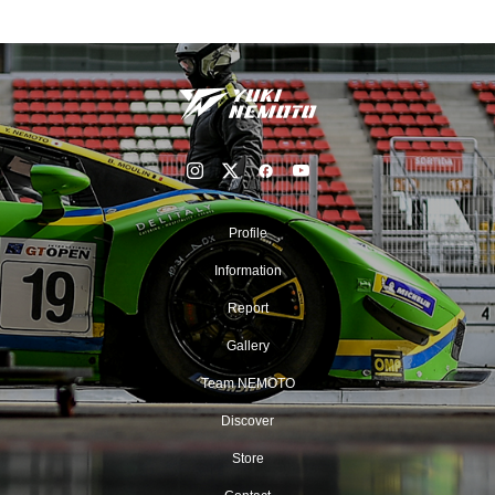
Profile
Information
Report
Gallery
Team NEMOTO
Discover
Store